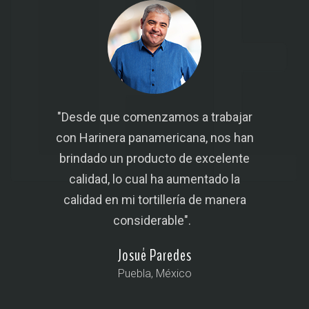
"Desde que comenzamos a trabajar
sima
con Harinera panamericana, nos han
pan
es lo
brindado un producto de excelente
cali
omo
calidad, lo cual ha aumentado la
ha
!"
calidad en mi tortillería de manera
c
considerable".
Josué Paredes
Puebla, México